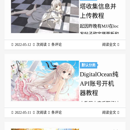
话别问我也不知道，
塔收集信息并
可以找个海外的朋友
上传教程
帮忙 1. 获取密钥创
起因昨晚有MJJ在loc
建项目先去GCP后台
发帖子称宝塔面板和
新建一个项目，可以
aaPanel（宝塔国际
用默认的第一个项目
2022-05-12
次阅读
条评论
阅读全文
版）都有收集服务器
也可...
日志的现象 Hostloc
帖子地址：
默认分类
https://hostloc.com/thread-
DigitalOcean纯
1015562-1-1.html 根
API账号开机
据Github上公...
器教程
本教程内容后期经过
修改，可能出现图文
2022-05-11
次阅读
条评论
阅读全文
不一致现象，图片内
容仅供参考，以文字