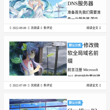
设置页 点击 创建API
DNS服务器
令牌 令牌名称可以
准备首先我们需要准
随便写，最...
备一台服务器 国内
国外均可 本教程使
2022-09-06
次阅读
条评论
阅读全文
用 CentOS 7 的
Azure 香港服务器进
修改微
行演示 一双手 你智
默认分类
慧的大脑 服务商放
软全局域名前
通防火墙你首先需要
缀
在你服务商的后台开
前言注册 Microsoft
放服务器防火墙
365 的时候你要创建
Azure在后台
一个
Networking...
2022-07-09
次阅读
条评论
阅读全文
*.onmicrosoft.com 的
域名，这个域名就会
成为你默认的邮箱域
默认分类
名，同时在访问