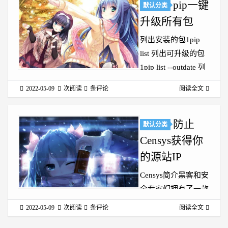
pip一键
默认分类
教程为准！ 准备工
升级所有包
作1.一台Linux的服
务器（其实windows
列出安装的包1pip
也可以） 2.你智慧的
list 列出可升级的包
大脑 3.你灵活的手
1pip list --outdate 列
4.DigitalOcean API
出已安装的最新版本
2022-05-09
次阅读
条评论
阅读全文
Token ...
的包1pip list --
uptodate 升级一个包
1pip install --upgrade
防止
默认分类
<packa...
Censys获得你
的源站IP
Censys简介黑客和安
全专家们拥有了一款
新型强大的分析工
2022-05-09
次阅读
条评论
阅读全文
具，那就是Censys搜