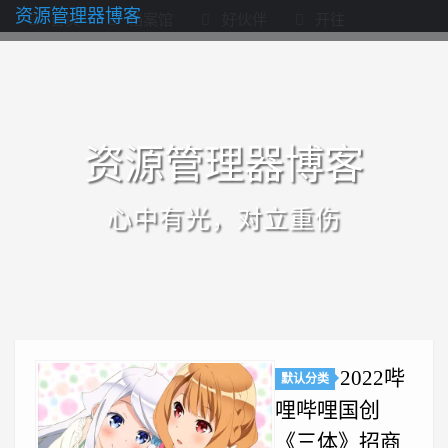
资源管理器博客
首页
档案馆
好伙伴
开往
资源管理器博客
心中有光，对立重伤
2022哔
默认分类
哩哔哩国创
《三体》招商