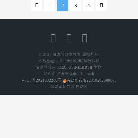
索引擎，与最流行的
1
2
3
4
搜索引擎Shodan非常
类似。Censys是一款
免费的搜索引擎，最
初由密歇根大学的研
究人员在10月发行，
目前由谷歌提供支
© 2026 资源管理器博客 版权所有.
持。Cens...
本站已运行
1603天10小时34分15秒
自豪地使用
KRATOS:REBIRTH
主题
站点由 资源管理器 用
搭建
吉ICP备2021002260号
吉公网安备22010202000840
您是本站的第
位访客