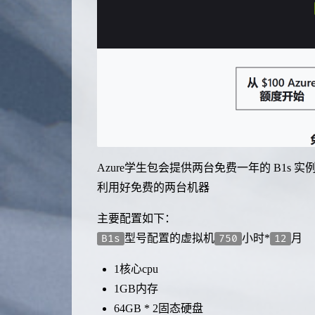
Azure学生包会提供两台免费一年的 B1s 实
利用好免费的两台机器
主要配置如下：
型号配置的虚拟机
小时*
月
B1s
750
12
1核心cpu
1GB内存
64GB * 2固态硬盘