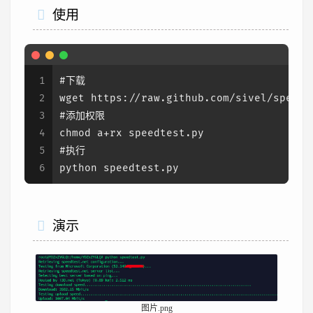
使用
1
#下载
2
wget https://raw.github.com/sivel/speedt
3
#添加权限
4
chmod a+rx speedtest.py
5
#执行
6
python speedtest.py
演示
图片.png