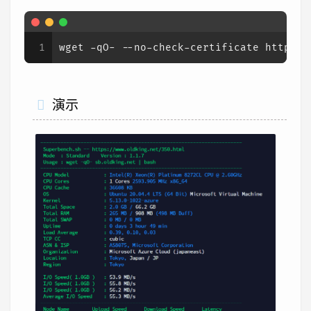
1
wget -qO- --no-check-certificate https:/
演示