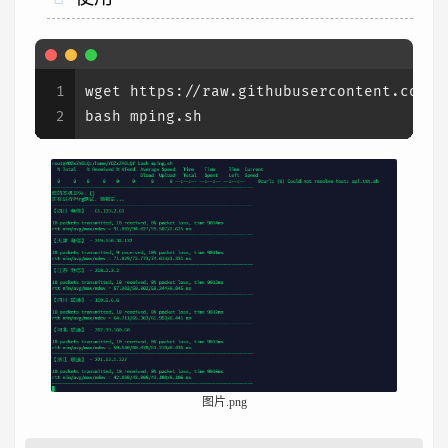
1
wget https://raw.githubusercontent.com/h
2
bash mping.sh
图片.png