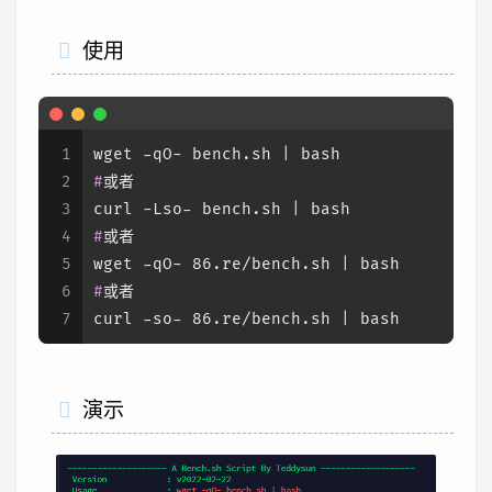
使用
1
wget -qO- bench.sh | bash
2
#
或者
3
curl -Lso- bench.sh | bash
4
#
或者
5
wget -qO- 86.re/bench.sh | bash
6
#
或者
7
curl -so- 86.re/bench.sh | bash
演示