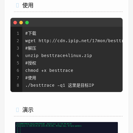
使用
1
#下载
2
wget http://cdn.ipip.net/17mon/besttrace
3
#解压
4
unzip besttrace4linux.zip
5
#授权
6
chmod +x besttrace
7
#使用
8
./besttrace -q1 这里是目标IP
演示