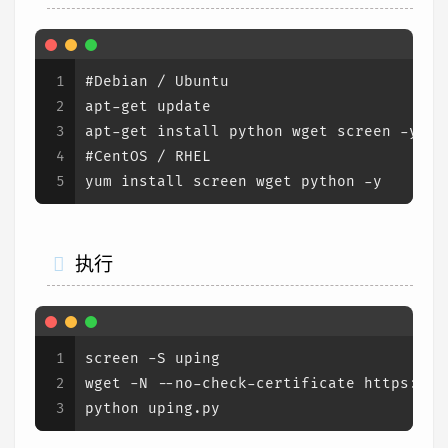
1
#Debian / Ubuntu
2
apt-get update
3
apt-get install python wget screen -y
4
#CentOS / RHEL
5
yum install screen wget python -y
执行
1
screen -S uping
2
wget -N --no-check-certificate https://r
3
python uping.py