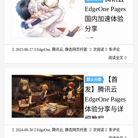
EdgeOne Pages
国内加速体验
分享
关于 EdgeOne Pages
的介绍和部署方法已
2025-06-17
EdgeOne
,
腾讯云
,
静态网页托管
次阅读
条评论
发过文章，这里不再
阅读全文
赘述，查看前文
https://www.zyglq.cn/posts
【首
默认分类
eo-pages-guide.html
发】腾讯云
选用中国加速在创建
项目时，现已支持选
EdgeOne Pages
择...
体验分享与详
细教程
本文介绍了腾讯云国
2024-09-30
EdgeOne
,
腾讯云
,
静态网页托管
次阅读
条评论