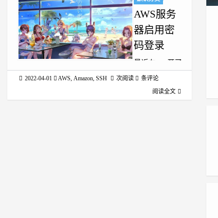
AWS服务
器启用密
码登录
最近在aws开了
一台Ubuntu的
2022-04-01
AWS
,
Amazon
,
SSH
次阅读
条评论
机器，启动实
阅读全文
例后按照aws的
方法登陆远程
服务器： 1$
sudo ssh -i
~/.ssh/Lightsail-
JP-AWS1.pem
ubuntu@ip 若
每次都这样登
陆比较麻烦，