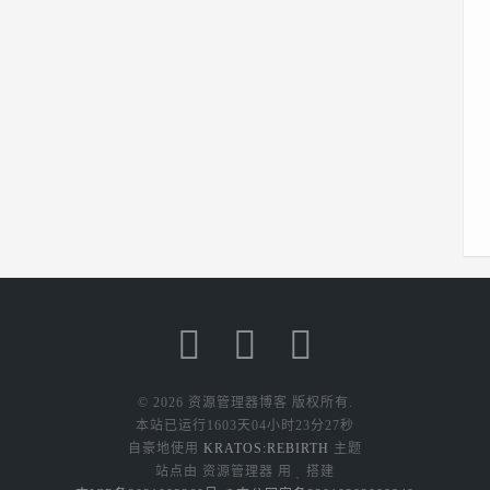
所以先设置
密...
© 2026 资源管理器博客 版权所有.
本站已运行
1603天04小时23分27秒
自豪地使用
KRATOS:REBIRTH
主题
站点由 资源管理器 用
搭建