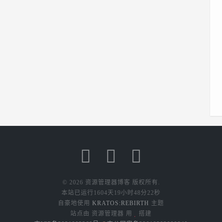
所以先设置
密...
© 2026 资源管理器博客 版权所有.
本站已运行
1604天19小时48分22秒
自豪地使用
KRATOS:REBIRTH
主题
站点由 资源管理器 用
搭建