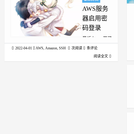
AWS服务
器启用密
码登录
最近在aws开了
一台Ubuntu的
2022-04-01
AWS
,
Amazon
,
SSH
次阅读
条评论
机器，启动实
阅读全文
例后按照aws的
方法登陆远程
服务器： 1$
sudo ssh -i
~/.ssh/Lightsail-
JP-AWS1.pem
ubuntu@ip 若
每次都这样登
陆比较麻烦，