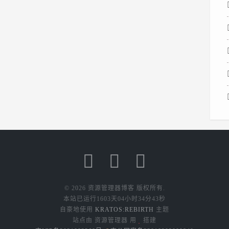
© 2026 资源管理器博客 版权所有.
本站已运行
1603天04小时34分43秒
自豪地使用
KRATOS:REBIRTH
主题
站点由 资源管理器 用
搭建