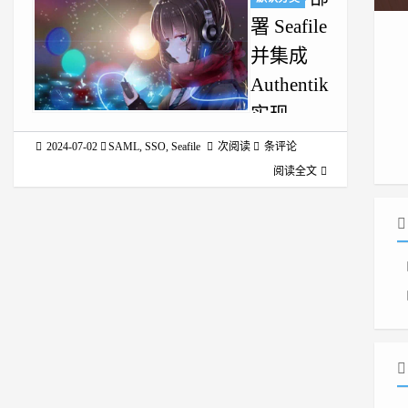
署 Seafile
并集成
Authentik
实现
SAML 单
2024-07-02
SAML
,
SSO
,
Seafile
次阅读
条评论
点登录
阅读全文
（SSO）
如何搭建
Seafile 和
Authentik 服
务端并配置
单点登录
(SAML SSO)