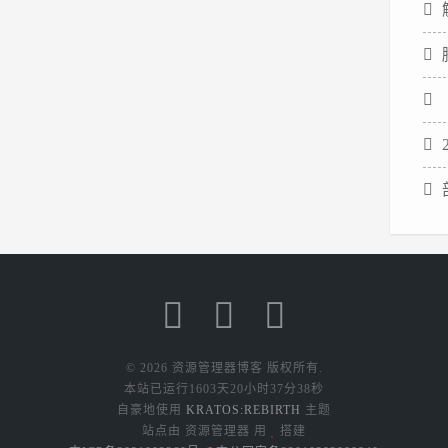
解决
产环境提
供额外的
支持覆
盖。它最
初于2022
年10月发
布，于
部
2023年1
月26日全
面上市。
虽然
Ubuntu
Pr...
© 2026 资源管理器博客 版权所有.
本站已运行
1603天20小时37分38秒
自豪地使用
KRATOS:REBIRTH
主题
站点由 资源管理器 用
搭建