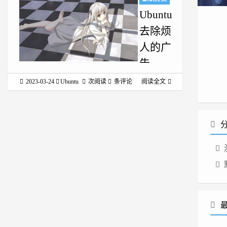
Ubuntu
去除烦
人的广
告
Ubuntu去
2023-03-24
Ubuntu
次阅读
条评论
阅读全文
除烦人的
广告
Ubuntu
Pro 是由
Canonical
设计的专
业版本
Ubuntu，
为运行在
云上的生