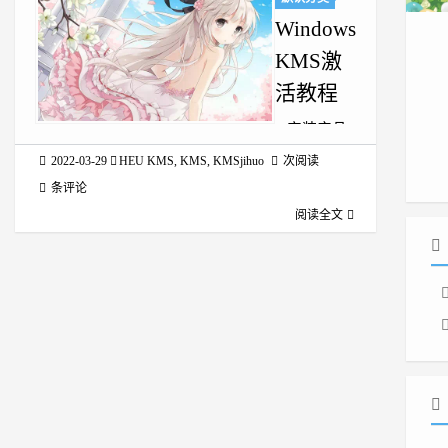
Windows
KMS激
活教程
1.安装产品
密钥slmgr
2022-03-29
HEU KMS
,
KMS
,
KMSjihuo
次阅读
/ipk
条评论
<product
阅读全文
key> 下文附
有KMS激活
密钥 例如，
若要安装
Windows
Server 2022
Datacenter
版的产品密