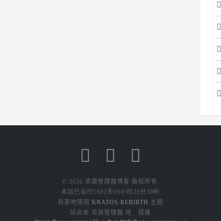
钥，请运行
以下命令，
然后按
Enter： ...
© 2026 资源管理器博客 版权所有.
本站已运行
1602天06小时20分39秒
自豪地使用
KRATOS:REBIRTH
主题
站点由 资源管理器 用
搭建