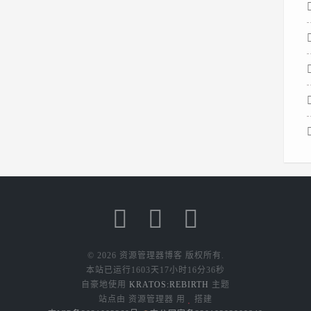
员计划的申
请，存量订
阅仍可正常
续期 准备工
作一个个人
的微软账号
富强民主文
明...
© 2026 资源管理器博客 版权所有.
本站已运行
1603天17小时16分36秒
自豪地使用
KRATOS:REBIRTH
主题
站点由 资源管理器 用
搭建