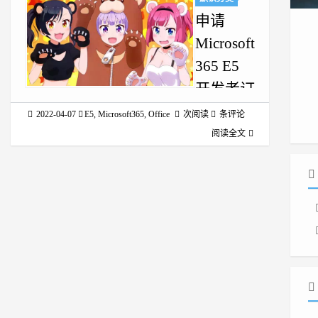
申请
Microsoft
365 E5
开发者订
阅，白嫖
2022-04-07
E5
,
Microsoft365
,
Office
次阅读
条评论
5T
阅读全文
Onedrive
注意
2024.02.14
更新目前该
方法已失
效，微软关
闭了
Microsoft
365 开发人